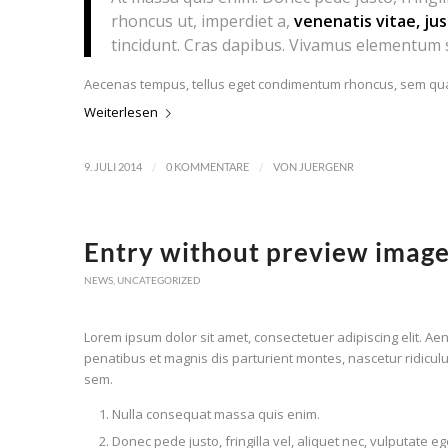
rhoncus ut, imperdiet a,
venenatis vitae, ju
tincidunt. Cras dapibus. Vivamus elementum 
Aecenas tempus, tellus eget condimentum rhoncus, sem quam
Weiterlesen
/
/
9. JULI 2014
0 KOMMENTARE
VON
JUERGENR
Entry without preview imag
NEWS
,
UNCATEGORIZED
Lorem ipsum dolor sit amet, consectetuer adipiscing elit. 
penatibus et magnis dis parturient montes, nascetur ridiculu
sem.
Nulla consequat massa quis enim.
Donec pede justo, fringilla vel, aliquet nec, vulputate ege