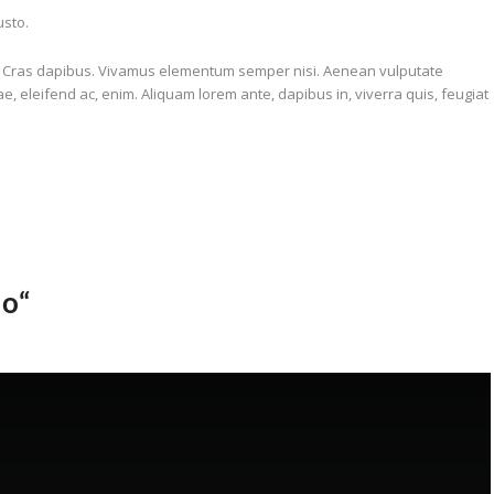
usto.
unt. Cras dapibus. Vivamus elementum semper nisi. Aenean vulputate
tae, eleifend ac, enim. Aliquam lorem ante, dapibus in, viverra quis, feugiat
eo“