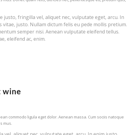
sto, fringilla vel, aliquet nec, vulputate eget, arcu. In
 vitae, justo. Nullam dictum felis eu pede mollis pretium.
mentum semper nisi. Aenean vulputate eleifend tellus.
e, eleifend ac, enim.
t wine
Aenean commodo ligula eget dolor. Aenean massa. Cum sociis natoque
us mus.
 vel, aliquet nec, vulputate eget, arcu. In enim justo,