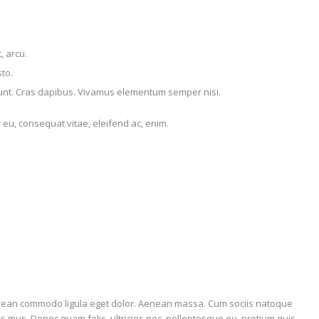
, arcu.
sto.
idunt. Cras dapibus. Vivamus elementum semper nisi.
r eu, consequat vitae, eleifend ac, enim.
Aenean commodo ligula eget dolor. Aenean massa. Cum sociis natoque
s mus. Donec quam felis, ultricies nec, pellentesque eu, pretium quis,