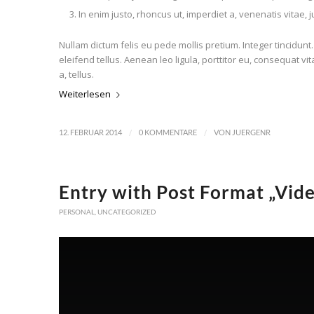
In enim justo, rhoncus ut, imperdiet a, venenatis vitae, j
Nullam dictum felis eu pede mollis pretium. Integer tincid
eleifend tellus. Aenean leo ligula, porttitor eu, consequat vi
a, tellus.
Weiterlesen
/
/
12. FEBRUAR 2014
0 KOMMENTARE
VON
JUERGENR
Entry with Post Format „Vid
PERSONAL
,
UNCATEGORIZED