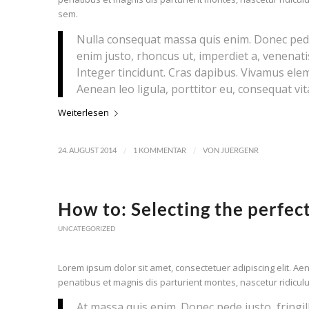
sem.
Nulla consequat massa quis enim. Donec pede ju
enim justo, rhoncus ut, imperdiet a, venenatis
Integer tincidunt. Cras dapibus. Vivamus ele
Aenean leo ligula, porttitor eu, consequat vita
Weiterlesen
/
/
24. AUGUST 2014
1 KOMMENTAR
VON
JUERGENR
How to: Selecting the perfec
UNCATEGORIZED
Lorem ipsum dolor sit amet, consectetuer adipiscing elit. 
penatibus et magnis dis parturient montes, nascetur ridicul
At massa quis enim. Donec pede justo, fringilla