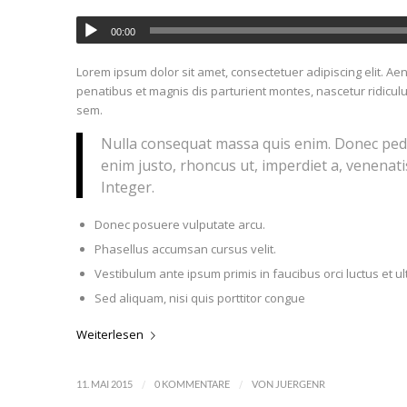
00:00
Lorem ipsum dolor sit amet, consectetuer adipiscing elit. 
penatibus et magnis dis parturient montes, nascetur ridiculu
sem.
Nulla consequat massa quis enim. Donec pede ju
enim justo, rhoncus ut, imperdiet a, venenatis
Integer.
Donec posuere vulputate arcu.
Phasellus accumsan cursus velit.
Vestibulum ante ipsum primis in faucibus orci luctus et ul
Sed aliquam, nisi quis porttitor congue
Weiterlesen
/
/
11. MAI 2015
0 KOMMENTARE
VON
JUERGENR