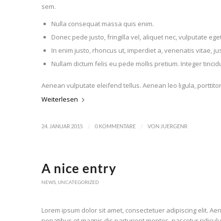
sem.
Nulla consequat massa quis enim.
Donec pede justo, fringilla vel, aliquet nec, vulputate eget
In enim justo, rhoncus ut, imperdiet a, venenatis vitae, ju
Nullam dictum felis eu pede mollis pretium. Integer tinc
Aenean vulputate eleifend tellus. Aenean leo ligula, porttito
Weiterlesen
/
/
24. JANUAR 2015
0 KOMMENTARE
VON
JUERGENR
A nice entry
NEWS
,
UNCATEGORIZED
Lorem ipsum dolor sit amet, consectetuer adipiscing elit. 
penatibus et magnis dis parturient montes, nascetur ridiculu