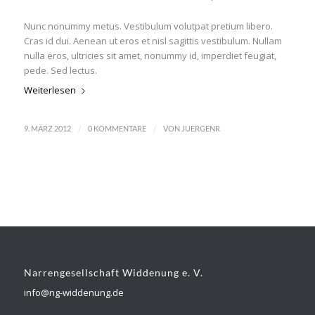
Nunc nonummy metus. Vestibulum volutpat pretium libero.
Cras id dui. Aenean ut eros et nisl sagittis vestibulum. Nullam
nulla eros, ultricies sit amet, nonummy id, imperdiet feugiat,
pede. Sed lectus.
Weiterlesen
/
/
9. MÄRZ 2012
0 KOMMENTARE
VON
JUERGENR
Narrengesellschaft Widdenung e. V.
info@ng-widdenung.de